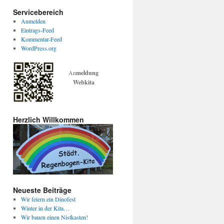
Servicebereich
Anmelden
Eintrags-Feed
Kommentar-Feed
WordPress.org
An
meldung
Webkita
Herzlich Willkommen
Neueste Beiträge
Wir feiern ein Dinofest
Winter in der Kita…
Wir bauen einen Nistkasten!