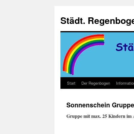
Zum
Inhalt
Städt. Regenboge
springen
Start
Der Regenbogen
Informati
Sonnenschein Grupp
Gruppe mit max. 25 Kindern im A