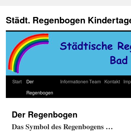
Zum
Inhalt
Städt. Regenbogen Kindertag
springen
Start
Der
Informationen
Team
Kontakt
Imp
Regenbogen
Der Regenbogen
Das Symbol des Regenbogens …